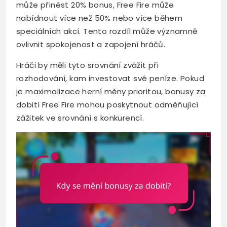
může přinést 20% bonus, Free Fire může
nabídnout více než 50% nebo více během
speciálních akcí. Tento rozdíl může významně
ovlivnit spokojenost a zapojení hráčů.
Hráči by měli tyto srovnání zvážit při
rozhodování, kam investovat své peníze. Pokud
je maximalizace herní měny prioritou, bonusy za
dobití Free Fire mohou poskytnout odměňující
zážitek ve srovnání s konkurencí.