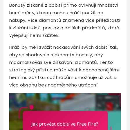
Bonusy získané z dobití přímo ovlivňují množství
herní měny, kterou mohou hráči použít na
nákupy. Více diamantů znamená více příležitostí
k získání skinů, postav a dalších předmětů, které
vylepšují herní zážitek.
Hráči by měli zvážit načasování svých dobití tak,
aby se shodovalo s akcemi s bonusy, aby
maximalizovali své získávání diamantů. Tento
strategický přístup může vést k obohacenějšímu
hernímu zážitku, což hráčům umožňuje užívat si
více obsahu bez nadměrného utrácení.