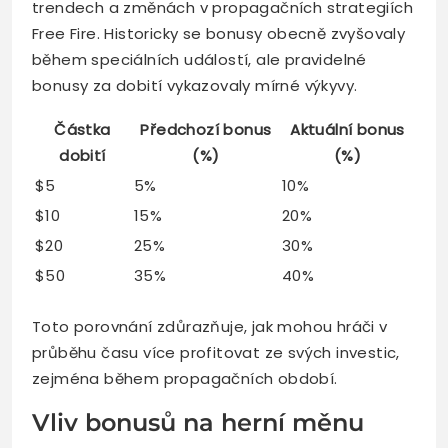
trendech a změnách v propagačních strategiích
Free Fire. Historicky se bonusy obecně zvyšovaly
během speciálních událostí, ale pravidelné
bonusy za dobití vykazovaly mírné výkyvy.
Částka
Předchozí bonus
Aktuální bonus
dobití
(%)
(%)
$5
5%
10%
$10
15%
20%
$20
25%
30%
$50
35%
40%
Toto porovnání zdůrazňuje, jak mohou hráči v
průběhu času více profitovat ze svých investic,
zejména během propagačních období.
Vliv bonusů na herní měnu