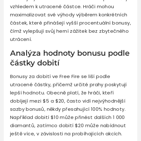
vzhledem k utracené částce. Hráči mohou
maximalizovat své výhody výběrem konkrétních
částek, které přinášejí vyšší procentuální bonusy,
čímž vylepšují svůj herní zážitek bez zbytečného
utrácení.
Analýza hodnoty bonusu podle
částky dobití
Bonusy za dobití ve Free Fire se liší podle
utracené částky, přičemž určité prahy poskytují
lepší hodnotu. Obecně platí, že hráči, kteří
dobíjejí mezi $5 a $20, často vidí nejvýhodnější
sazby bonusů, někdy přesahující 100% hodnoty.
Například dobití $10 může přinést dalších 1 000
diamantů, zatímco dobití $20 může nabídnout
ještě více, v závislosti na probíhajících akcích.