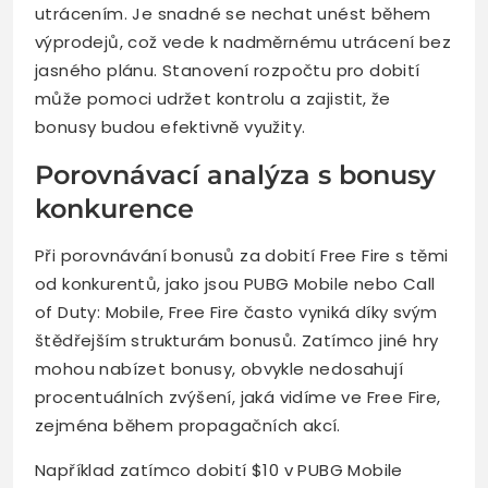
utrácením. Je snadné se nechat unést během
výprodejů, což vede k nadměrnému utrácení bez
jasného plánu. Stanovení rozpočtu pro dobití
může pomoci udržet kontrolu a zajistit, že
bonusy budou efektivně využity.
Porovnávací analýza s bonusy
konkurence
Při porovnávání bonusů za dobití Free Fire s těmi
od konkurentů, jako jsou PUBG Mobile nebo Call
of Duty: Mobile, Free Fire často vyniká díky svým
štědřejším strukturám bonusů. Zatímco jiné hry
mohou nabízet bonusy, obvykle nedosahují
procentuálních zvýšení, jaká vidíme ve Free Fire,
zejména během propagačních akcí.
Například zatímco dobití $10 v PUBG Mobile