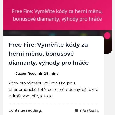
Free Fire: Vyměňte kódy za
herní měnu, bonusové
diamanty, výhody pro hráče
28 mins
Jaxon Reed
Kódy pro výměnu ve Free Fire jsou
alfanumerické řetězce, které odemykají různé
odměny ve hře, jako je…
continue reading..
11/03/2026