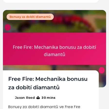
Bonusy za dobití diamantů
Free Fire: Mechanika bonusu
za dobití diamantů
30 mins
Jaxon Reed
Bonusy za dobití diamantů ve Free Fire