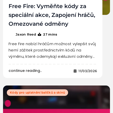
Free Fire: Vyměňte kódy za
speciální akce, Zapojení hráčů,
Omezované odměny
27 mins
Jaxon Reed
Free Fire nabízí hráčům možnost vylepšit svůj
herní zážitek prostřednictvím kódů na
výměnu, které odemykají exkluzivní odměny…
continue reading..
11/03/2026
Kódy pro uplatnění balíčků a skinů