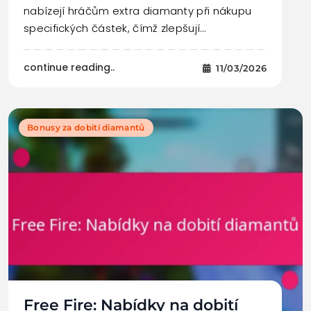
nabízejí hráčům extra diamanty při nákupu
specifických částek, čímž zlepšují…
continue reading..
11/03/2026
Bonusy za dobití diamantů
Free Fire: Nabídky na dobití