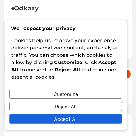
Odkazy
O nás
We respect your privacy
Kontakt
Cookies help us improve your experience,
deliver personalized content, and analyze
Obsah
traffic. You can choose which cookies to
allow by clicking
Customize
. Click
Accept
All
to consent or
Reject All
to decline non-
essential cookies.
Hledat
Customize
Reject All
Accept All
Kategorie