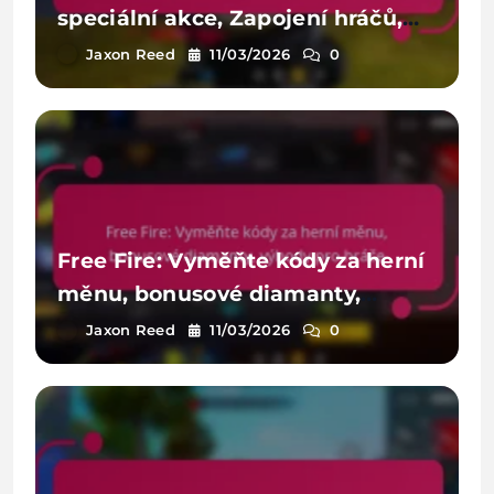
speciální akce, Zapojení hráčů,
Omezované odměny
Jaxon Reed
11/03/2026
0
Free Fire: Vyměňte kódy za herní
měnu, bonusové diamanty,
výhody pro hráče
Jaxon Reed
11/03/2026
0