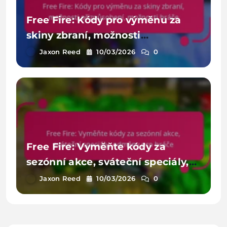
Free Fire: Kódy pro výměnu za
skiny zbraní, možnosti
přizpůsobení, možnosti hráče
Jaxon Reed
10/03/2026
0
Free Fire: Vyměňte kódy za
sezónní akce, sváteční speciály,
odměny pro hráče
Jaxon Reed
10/03/2026
0